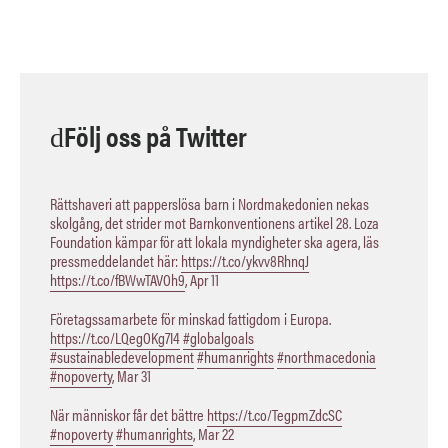
Följ oss på Twitter
Rättshaveri att papperslösa barn i Nordmakedonien nekas
skolgång, det strider mot Barnkonventionens artikel 28. Loza
Foundation kämpar för att lokala myndigheter ska agera, läs
pressmeddelandet här:
https://t.co/ykvv8RhnqJ
https://t.co/fBWwTAVOh9
,
Apr 11
Företagssamarbete för minskad fattigdom i Europa.
https://t.co/LQegOKg7I4
#globalgoals
#sustainabledevelopment
#humanrights
#northmacedonia
#nopoverty
,
Mar 31
När människor får det bättre
https://t.co/TegpmZdcSC
#nopoverty
#humanrights
,
Mar 22