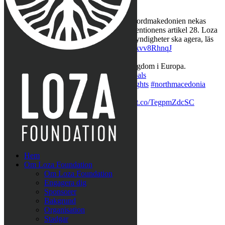
Last Tweets
Rättshaveri att papperslösa barn i Nordmakedonien nekas
skolgång, det strider mot Barnkonventionens artikel 28. Loza
Foundation kämpar för att lokala myndigheter ska agera, läs
pressmeddelandet här:
https://t.co/ykvv8RhnqJ
https://t.co/fBWwTAVOh9
,
Apr 11
Företagssamarbete för minskad fattigdom i Europa.
https://t.co/LQegOKg7I4
#globalgoals
#sustainabledevelopment
#humanrights
#northmacedonia
#nopoverty
,
Mar 31
När människor får det bättre
https://t.co/TegpmZdcSC
#nopoverty
#humanrights
,
Mar 22
Hem
Om Loza Foundation
Om Loza Foundation
Engagera dig
Sponsorer
Bakgrund
Organisation
Stadgar