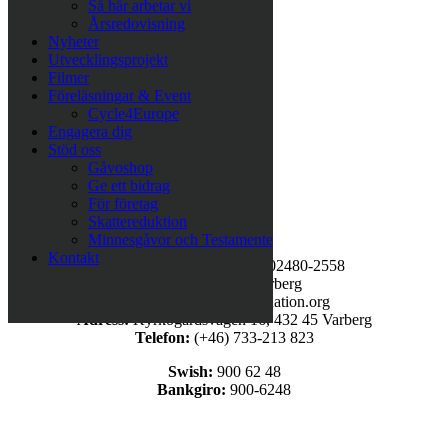
Så här arbetar vi
Årsredovisning
Nyheter
Utvecklingsprojekt
Filmer
Föreläsningar & Event
Cycle4Europe
Engagera dig
Stöd oss
Gåvoshop
Ge ett bidrag
För företag
Skattereduktion
Minnesgåvor och Testamente
Kontakt
Organisationsnummer:
802480-2558
Stiftelsens säte:
Varberg
E-post:
info@lozafoundation.org
Adress:
Kyrkogårdsvägen 16, 432 45 Varberg
Telefon:
(+46) 733-213 823
Swish:
900 62 48
Bankgiro:
900-6248