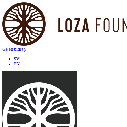
Ge ett bidrag
SV
EN
Alla nyheter
Lozafoundation_fb_profillbild
5 februari 2026
Följ oss på Twitter