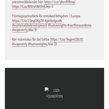
pressmeddelandet här:
https://t.co/ykvv8RhnqJ
https://t.co/fBWwTAVOh9
,
Apr 11
Företagssamarbete för minskad fattigdom i Europa.
https://t.co/LQegOKg7I4
#globalgoals
#sustainabledevelopment
#humanrights
#northmacedonia
#nopoverty
,
Mar 31
När människor får det bättre
https://t.co/TegpmZdcSC
#nopoverty
#humanrights
,
Mar 22