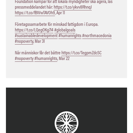
Foundation kämpar för att lokala myndigheter ska agera, läs
pressmeddelandet här:
https://t.co/ykvv8RhnqJ
https://t.co/fBWwTAVOh9
,
Apr 11
Företagssamarbete för minskad fattigdom i Europa.
https://t.co/LQegOKg7I4
#globalgoals
#sustainabledevelopment
#humanrights
#northmacedonia
#nopoverty
,
Mar 31
När människor får det bättre
https://t.co/TegpmZdcSC
#nopoverty
#humanrights
,
Mar 22