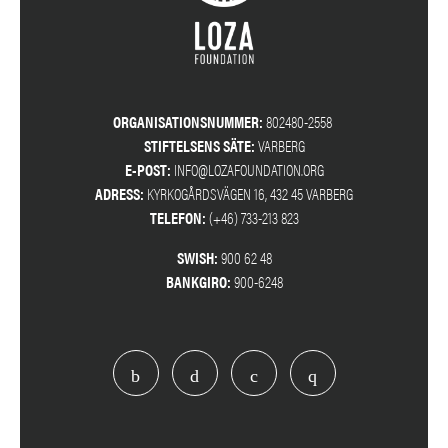
ORGANISATIONSNUMMER:
802480-2558
STIFTELSENS SÄTE:
VARBERG
E-POST:
INFO@LOZAFOUNDATION.ORG
ADRESS:
KYRKOGÅRDSVÄGEN 16, 432 45 VARBERG
TELEFON:
(+46) 733-213 823
SWISH:
900 62 48
BANKGIRO:
900-6248