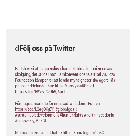
Följ oss på Twitter
Rättshaveri att papperslösa barn i Nordmakedonien nekas
skolgång, det strider mot Barnkonventionens artikel 28. Loza
Foundation kämpar för att lokala myndigheter ska agera, läs
pressmeddelandet här:
https://t.co/ykvv8RhnqJ
https://t.co/fBWwTAVOh9
,
Apr 11
Företagssamarbete för minskad fattigdom i Europa.
https://t.co/LQegOKg7I4
#globalgoals
#sustainabledevelopment
#humanrights
#northmacedonia
#nopoverty
,
Mar 31
När människor får det bättre
https://t.co/TegpmZdcSC