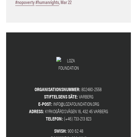
#nopoverty
#humanrights
,
Mar 22
ORGANISATIONSNUMMER:
802480-2558
STIFTELSENS SÄTE:
VARBERG
E-POST:
INFO@LOZAFOUNDATION.ORG
ADRESS:
KYRKOGÅRDSVÄGEN 16, 432 45 VARBERG
TELEFON:
(+46) 733-213 823
SWISH:
900 62 48