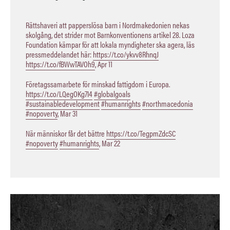
Rättshaveri att papperslösa barn i Nordmakedonien nekas
skolgång, det strider mot Barnkonventionens artikel 28. Loza
Foundation kämpar för att lokala myndigheter ska agera, läs
pressmeddelandet här:
https://t.co/ykvv8RhnqJ
https://t.co/fBWwTAVOh9
,
Apr 11
Företagssamarbete för minskad fattigdom i Europa.
https://t.co/LQegOKg7I4
#globalgoals
#sustainabledevelopment
#humanrights
#northmacedonia
#nopoverty
,
Mar 31
När människor får det bättre
https://t.co/TegpmZdcSC
#nopoverty
#humanrights
,
Mar 22