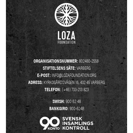
ORGANISATIONSNUMMER:
802480-2558
STIFTELSENS SÄTE:
VARBERG
E-POST:
INFO@LOZAFOUNDATION.ORG
ADRESS:
KYRKOGÅRDSVÄGEN 16, 432 45 VARBERG
TELEFON:
(+46) 733-213 823
SWISH:
900 62 48
BANKGIRO:
900-6248