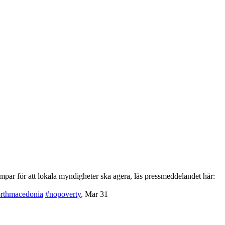
par för att lokala myndigheter ska agera, läs pressmeddelandet här:
rthmacedonia
#nopoverty
,
Mar 31