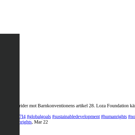
ng, det strider mot Barnkonventionens artikel 28. Loza Foundation käm
co/LQegOKg7I4
#globalgoals
#sustainabledevelopment
#humanrights
#no
rty
#humanrights
,
Mar 22