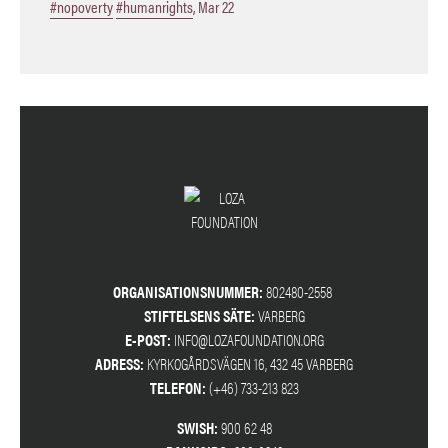
#nopoverty
#humanrights
,
Mar 22
ORGANISATIONSNUMMER:
802480-2558
STIFTELSENS SÄTE:
VARBERG
E-POST:
INFO@LOZAFOUNDATION.ORG
ADRESS:
KYRKOGÅRDSVÄGEN 16, 432 45 VARBERG
TELEFON:
(+46) 733-213 823
SWISH:
900 62 48