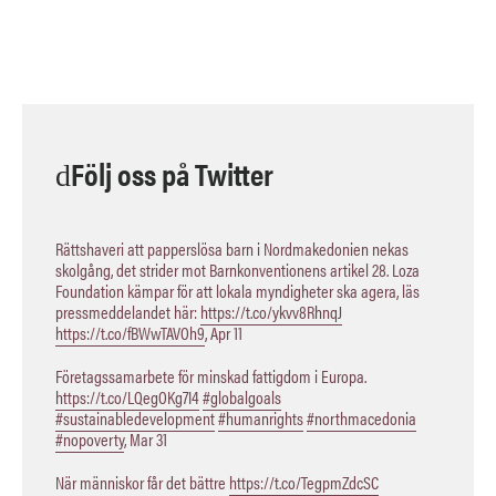
Följ oss på Twitter
Rättshaveri att papperslösa barn i Nordmakedonien nekas
skolgång, det strider mot Barnkonventionens artikel 28. Loza
Foundation kämpar för att lokala myndigheter ska agera, läs
pressmeddelandet här:
https://t.co/ykvv8RhnqJ
https://t.co/fBWwTAVOh9
,
Apr 11
Företagssamarbete för minskad fattigdom i Europa.
https://t.co/LQegOKg7I4
#globalgoals
#sustainabledevelopment
#humanrights
#northmacedonia
#nopoverty
,
Mar 31
När människor får det bättre
https://t.co/TegpmZdcSC