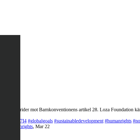
ng, det strider mot Barnkonventionens artikel 28. Loza Foundation käm
co/LQegOKg7I4
#globalgoals
#sustainabledevelopment
#humanrights
#no
rty
#humanrights
,
Mar 22