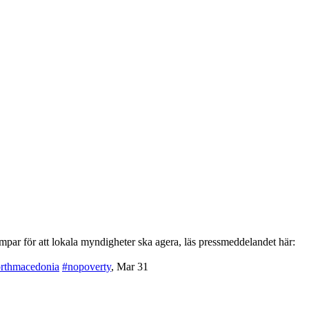
par för att lokala myndigheter ska agera, läs pressmeddelandet här:
rthmacedonia
#nopoverty
,
Mar 31