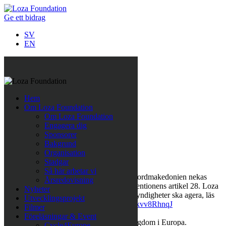
Ge ett bidrag
SV
EN
Alla nyheter
Loza Foundation MR-dagarna
Hem
8 november 2017
Om Loza Foundation
Om Loza Foundation
Engagera dig
Sponsorer
Följ oss på Twitter
Bakgrund
Organisation
Last Tweets
Stadgar
Så här arbetar vi
Rättshaveri att papperslösa barn i Nordmakedonien nekas
Årsredovisning
skolgång, det strider mot Barnkonventionens artikel 28. Loza
Nyheter
Foundation kämpar för att lokala myndigheter ska agera, läs
Utvecklingsprojekt
pressmeddelandet här:
https://t.co/ykvv8RhnqJ
Filmer
https://t.co/fBWwTAVOh9
,
Apr 11
Föreläsningar & Event
Företagssamarbete för minskad fattigdom i Europa.
Cycle4Europe