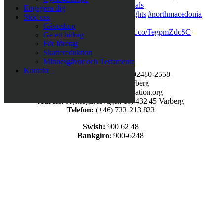
https://t.co/LQegOKg7I4
#globalgoals
Engagera dig
#sustainabledevelopment
#humanrights
#northmacedonia
Stöd oss
#nopoverty
,
Mar 31
Gåvoshop
När människor får det bättre
https://t.co/TegpmZdcSC
Ge ett bidrag
#nopoverty
#humanrights
,
Mar 22
För företag
Skattereduktion
Minnesgåvor och Testamente
Kontakt
Organisationsnummer:
802480-2558
Stiftelsens säte:
Varberg
E-post:
info@lozafoundation.org
Adress:
Kyrkogårdsvägen 16, 432 45 Varberg
Telefon:
(+46) 733-213 823
Swish:
900 62 48
Bankgiro:
900-6248